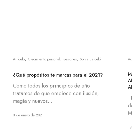
,
,
,
Artículo
Crecimiento personal
Sesiones
Sonia Barceló
Ad
M
¿Qué propósitos te marcas para el 2021?
A
Como todos los principios de año
A
tratamos de que empiece con ilusión,
E
magia y nuevos...
d
M
3 de enero de 2021
18