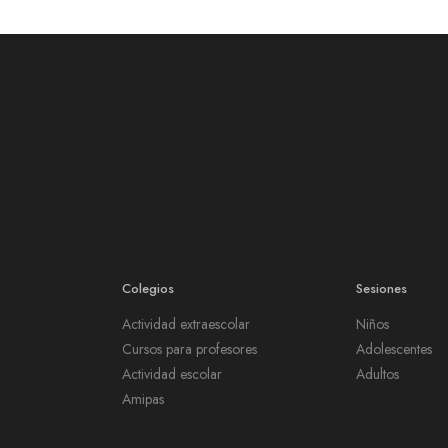
Colegios
Sesiones
Actividad extraescolar
Niños
Cursos para profesores
Adolescentes
Actividad escolar
Adultos
Amipas