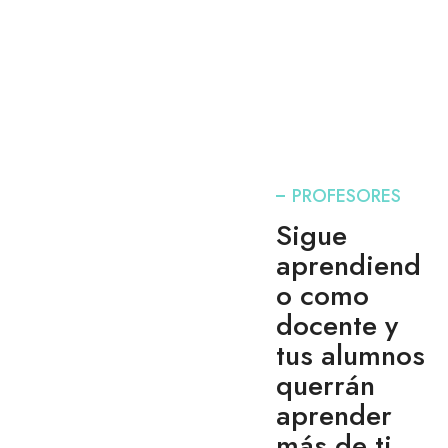
PROFESORES
Sigue
aprendiend
o como
docente y
tus alumnos
querrán
aprender
más de ti.