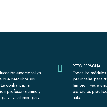
RETO PERSONAL
educación emocional va
Todos los módulos 
 a que descubra sus
personales para t
La confianza, la
también, vas a en
ción profesor-alumno y
ejercicios práctic
reparar al alumno para
aula.