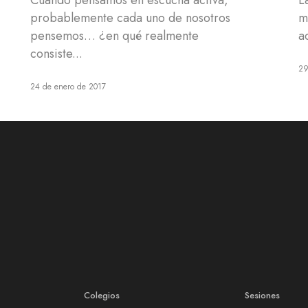
Cuando pensamos en escucha activa,
L
probablemente cada uno de nosotros
m
pensemos… ¿en qué realmente
a
consiste...
29
24 de enero de 2017
Colegios
Sesiones