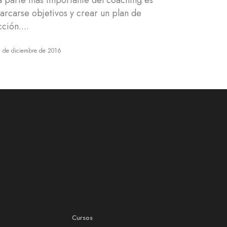
a parte más importante del coaching es
arcarse objetivos y crear un plan de
cción....
 de diciembre de 2016
Cursos