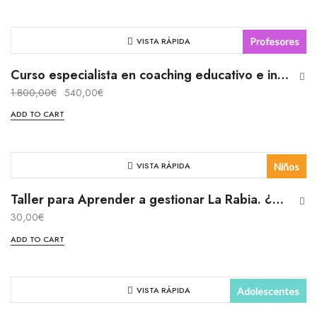
VISTA RÁPIDA
Profesores
Presencial
Curso especialista en coaching educativo e inteligencia emocional
1.800,00
€
540,00
€
Curso
ADD TO CART
VISTA RÁPIDA
Niños
Presencial
Taller para Aprender a gestionar La Rabia. ¿Tu hijo/a se frustra fácilmente?
30,00
€
Taller
ADD TO CART
VISTA RÁPIDA
Adolescentes