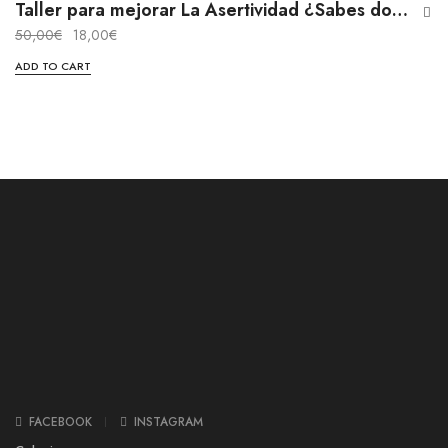
Presencial
Taller para mejorar La Asertividad ¿Sabes donde están los límites?
50,00
€
18,00
€
Taller
ADD TO CART
FACEBOOK
INSTAGRAM