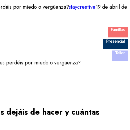
perdéis por miedo o vergüenza?
staycreative
19 de abril de
Familias
Presencial
Taller
ades perdéis por miedo o vergüenza?
s dejáis de hacer y cuántas