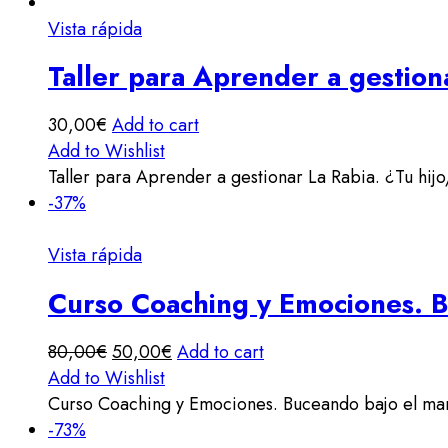
de
Vista rápida
hacer
y
Taller para Aprender a gestiona
cuántas
oportunidades
30,00
€
Add to cart
perdéis
Add to Wishlist
por
Taller para Aprender a gestionar La Rabia. ¿Tu hijo/
miedo
-37%
o
vergüenza?
Vista rápida
quantity
Curso Coaching y Emociones. B
80,00
€
50,00
€
Add to cart
Add to Wishlist
Curso Coaching y Emociones. Buceando bajo el ma
-73%