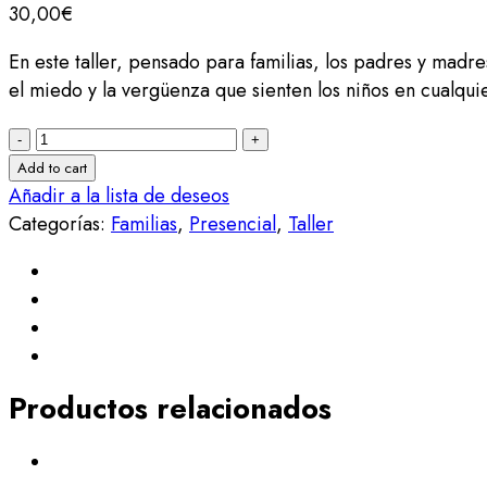
30,00
€
En este taller, pensado para familias, los padres y madr
el miedo y la vergüenza que sienten los niños en cualqui
Taller
sobre
Add to cart
como
Añadir a la lista de deseos
gestionar
Categorías:
Familias
,
Presencial
,
Taller
El
Miedo
y
La
Vergüenza.
¿
Productos relacionados
Cuántas
cosas
dejáis