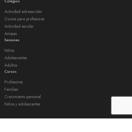
Colegios
Actividad extraescolar
Cursos para profesores
Actividad escolar
Amipas
Sesiones
Niños
Adolescentes
Adultos
Cursos
Profesores
Familias
Crecimiento personal
Niños y adolescentes