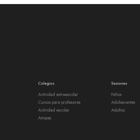
Colegios
Sesiones
Actividad extraescolar
Niños
Cursos para profesores
Adolescentes
Actividad escolar
Adultos
Amipas